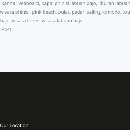
kanha liveaboard
,
kapal phinisi labuan bajo
,
liburan labuan
wisata phinisi
,
pink beach
,
pulau padar
,
sailing komodo
,
to
bajo
,
wisata flores
,
wisata labuan bajo
Post
Our Location