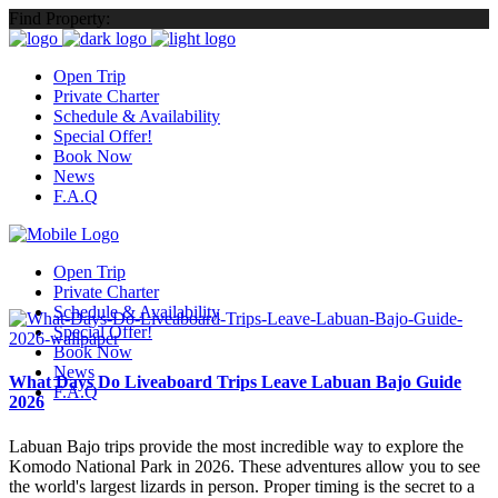
Find Property:
Open Trip
Private Charter
Schedule & Availability
Special Offer!
Book Now
News
F.A.Q
Open Trip
Private Charter
Schedule & Availability
Special Offer!
Book Now
News
What Days Do Liveaboard Trips Leave Labuan Bajo Guide
F.A.Q
2026
Labuan Bajo trips provide the most incredible way to explore the
Komodo National Park in 2026. These adventures allow you to see
the world's largest lizards in person. Proper timing is the secret to a