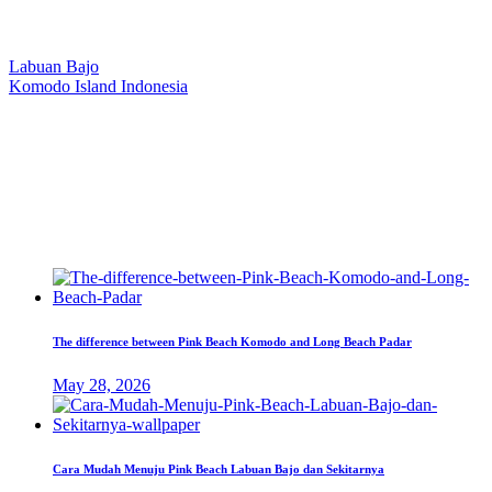
Our Location
Labuan Bajo
Komodo Island Indonesia
West Manggarai Regency
East Nusa Tenggara
E-mail
hello@kanhaliveaboard.com
WhatsApp
+62 813 9933 6333
The difference between Pink Beach Komodo and Long Beach Padar
May 28, 2026
Cara Mudah Menuju Pink Beach Labuan Bajo dan Sekitarnya