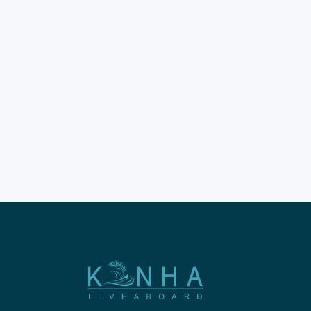
Trip Pink Beach Labuan
Bajo kini menjadi impian yang
membutuhkan perencanaan
sangat matang. Wisatawan
tahun 2026 wajib memahami
aturan baru di Taman
Nasional Komodo. Destinasi
pasir merah muda ini tetap
menjadi primata utama bagi
pelancong. Pesona gradasi air
laut dan pasir pink