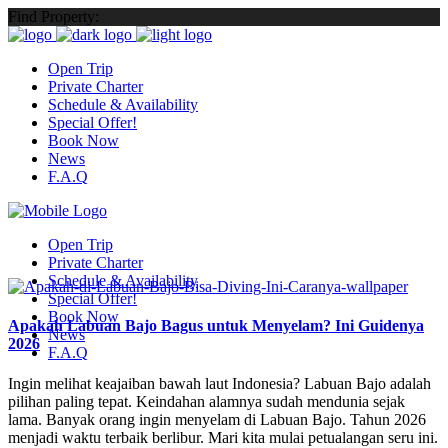
Find Property:
Open Trip
Private Charter
Schedule & Availability
Special Offer!
Book Now
News
F.A.Q
Open Trip
Private Charter
Schedule & Availability
Special Offer!
Book Now
Apakah Labuan Bajo Bagus untuk Menyelam? Ini Guidenya
News
2026
F.A.Q
Ingin melihat keajaiban bawah laut Indonesia? Labuan Bajo adalah
pilihan paling tepat. Keindahan alamnya sudah mendunia sejak
lama. Banyak orang ingin menyelam di Labuan Bajo. Tahun 2026
menjadi waktu terbaik berlibur. Mari kita mulai petualangan seru ini.