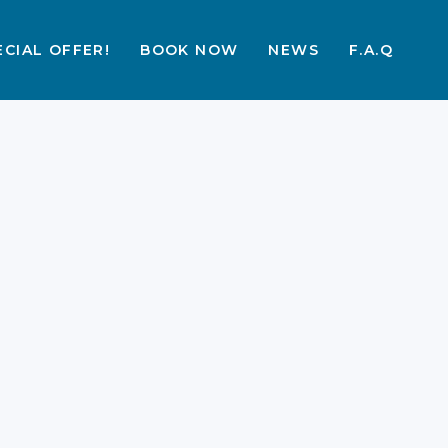
ECIAL OFFER!
BOOK NOW
NEWS
F.A.Q
Paket Wisata Labuan
Bajo hingga Wae Rebo
yang Wajib Dicoba