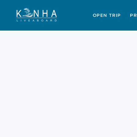
OPEN TRIP
PR
The difference
between Pink Beach
Komodo and Long
Beach Padar
Pink Beach Komodo trips represent