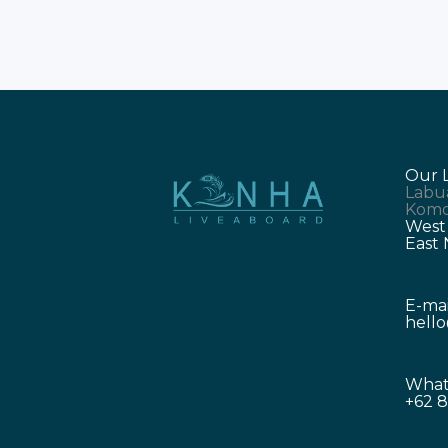
Our 
Labu
Komo
West
East
E-mai
hell
What
+62 8