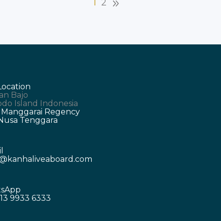
1
2
Location
an Bajo
do Island Indonesia
 Manggarai Regency
 Nusa Tenggara
l
o@kanhaliveaboard.com
sApp
13 9933 6333