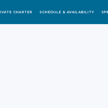
IVATE CHARTER
SCHEDULE & AVAILABILITY
SP
Daftar Makanan Enak
di Labuan Bajo yang
Wajib Dicoba 2026
Makanan Labuan Bajo kini menjadi