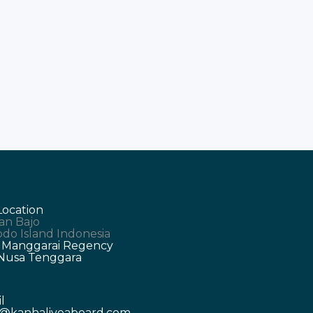
t
Location
an Bajo
do Island Indonesia
 Manggarai Regency
 Nusa Tenggara
l
o@kanhaliveaboard.com