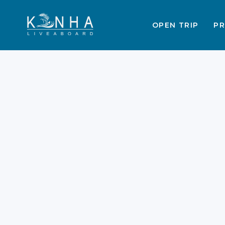
OPEN TRIP
PR
Rekomendasi
Destinasi Wisata
Labuan Bajo Darat
2026
Labuan Bajo kini semakin populer
bagi wisatawan dunia. Keindahan