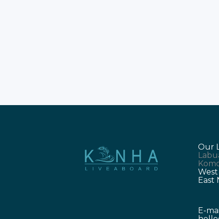
alam di sini memang sungguh sanga
luar biasa. Rencanakan wisata
Labuan Bajo impian Anda pada
tahun 2026. Banyak destinasi darat
menarik yang wajib Anda kunjungi
segera. Pemandangan perbukitan
hijau akan memanjakan mata
Our 
Labu
Komo
West
East
E-mai
hell