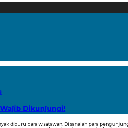
Wajib Dikunjungi!
anyak diburu para wisatawan. Di sanalah para pengun