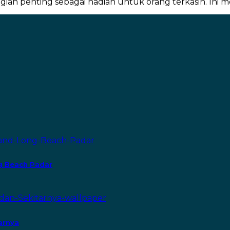
gian penting sebagai hadiah untuk orang terkasih. Ini 
g Beach Padar
arnya