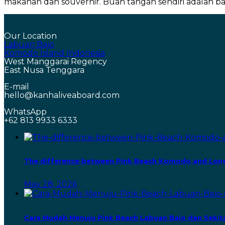
makanan dan souvernir. Buah tangan sendiri adalah ba
Our Location
Labuan Bajo
Komodo Island Indonesia
West Manggarai Regency
East Nusa Tenggara
E-mail
hello@kanhaliveaboard.com
WhatsApp
+62 813 9933 6333
The difference between Pink Beach Komodo and Lon
May 28, 2026
Cara Mudah Menuju Pink Beach Labuan Bajo dan Sekit