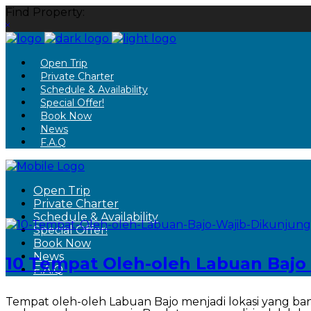
Find Property:
Open Trip
Private Charter
Schedule & Availability
Special Offer!
Book Now
News
F.A.Q
Open Trip
Private Charter
Schedule & Availability
Special Offer!
Book Now
News
10 Tempat Oleh-oleh Labuan Bajo 
F.A.Q
Tempat oleh-oleh Labuan Bajo menjadi lokasi yang b