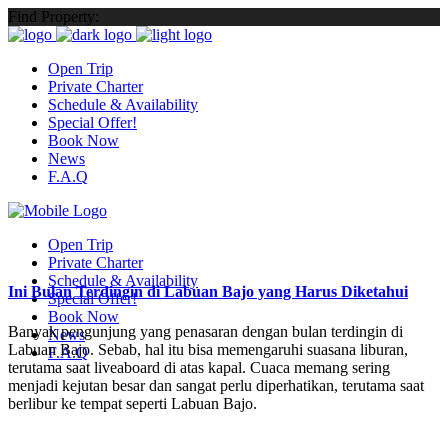
Find Property:
Open Trip
Private Charter
Schedule & Availability
Special Offer!
Book Now
News
F.A.Q
Open Trip
Private Charter
Schedule & Availability
Ini Bulan Terdingin di Labuan Bajo yang Harus Diketahui
Special Offer!
Book Now
Banyak pengunjung yang penasaran dengan bulan terdingin di
News
Labuan Bajo. Sebab, hal itu bisa memengaruhi suasana liburan,
F.A.Q
terutama saat liveaboard di atas kapal. Cuaca memang sering
menjadi kejutan besar dan sangat perlu diperhatikan, terutama saat
berlibur ke tempat seperti Labuan Bajo.