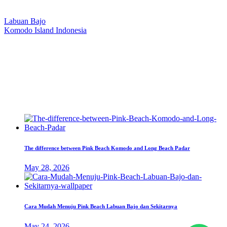
Our Location
Labuan Bajo
Komodo Island Indonesia
West Manggarai Regency
East Nusa Tenggara
E-mail
hello@kanhaliveaboard.com
WhatsApp
+62 813 9933 6333
The difference between Pink Beach Komodo and Long Beach Padar
May 28, 2026
Cara Mudah Menuju Pink Beach Labuan Bajo dan Sekitarnya
May 24, 2026