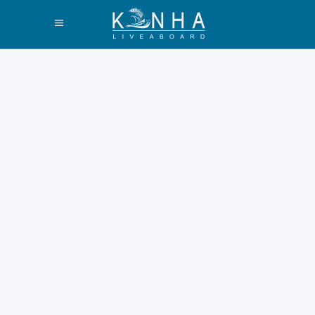
Rekomendasi
Destinasi Wisata
Labuan Bajo Darat
2026
Labuan Bajo kini semakin
populer bagi wisatawan