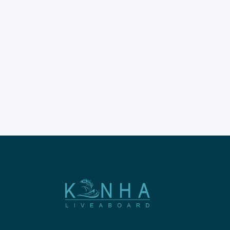
dunia. Keindahan alam di sini
memang sungguh sangat
luar biasa. Rencanakan wisata
Labuan Bajo impian Anda
pada tahun 2026. Banyak
destinasi darat menarik yang
wajib Anda kunjungi segera.
Pemandangan perbukitan
hijau akan memanjakan mata