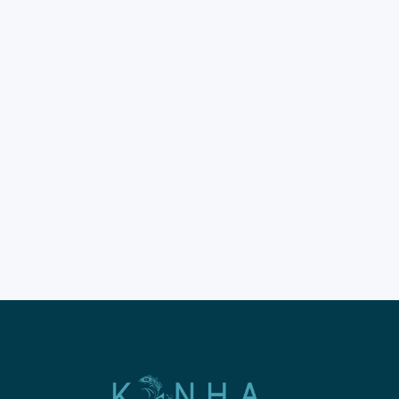
Makanan Labuan Bajo kini
menjadi incaran utama para
pecinta kuliner
dunia. Kelezatan hidangan
khas pesisir ini memberikan
sensasi rasa yang sangat unik.
Banyak wisatawan datang
mencari makanan Labuan
Bajo yang otentik dan
segar. Tahun 2026 membawa
tren kuliner baru yang
menggabungkan tradisi dan
modernitas. Kualitas
rasa makanan Labuan