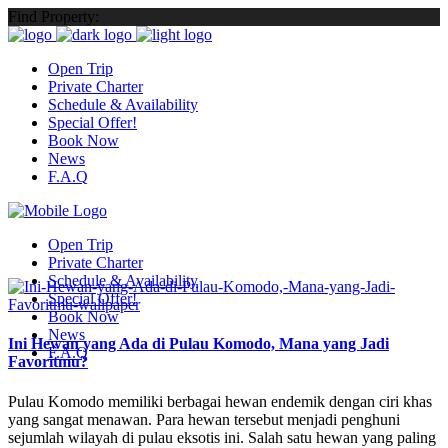
Find Property:
Open Trip
Private Charter
Schedule & Availability
Special Offer!
Book Now
News
F.A.Q
Open Trip
Private Charter
Schedule & Availability
Special Offer!
Book Now
News
Ini Hewan yang Ada di Pulau Komodo, Mana yang Jadi
F.A.Q
Favoritmu?
Pulau Komodo memiliki berbagai hewan endemik dengan ciri khas
yang sangat menawan. Para hewan tersebut menjadi penghuni
sejumlah wilayah di pulau eksotis ini. Salah satu hewan yang paling