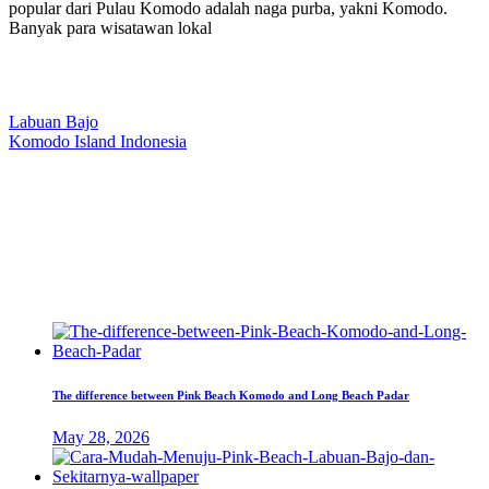
popular dari Pulau Komodo adalah naga purba, yakni Komodo.
Banyak para wisatawan lokal
Our Location
Labuan Bajo
Komodo Island Indonesia
West Manggarai Regency
East Nusa Tenggara
E-mail
hello@kanhaliveaboard.com
WhatsApp
+62 813 9933 6333
The difference between Pink Beach Komodo and Long Beach Padar
May 28, 2026