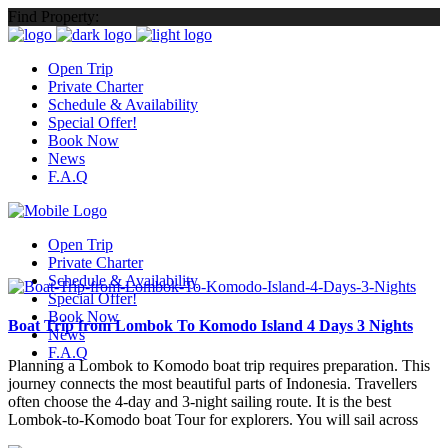
Find Property:
Open Trip
Private Charter
Schedule & Availability
Special Offer!
Book Now
News
F.A.Q
Open Trip
Private Charter
Schedule & Availability
Special Offer!
Book Now
Boat Trip from Lombok To Komodo Island 4 Days 3 Nights
News
F.A.Q
Planning a Lombok to Komodo boat trip requires preparation. This
journey connects the most beautiful parts of Indonesia. Travellers
often choose the 4-day and 3-night sailing route. It is the best
Lombok-to-Komodo boat Tour for explorers. You will sail across