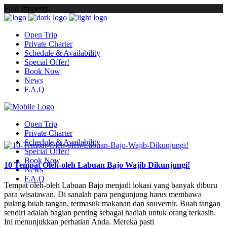
Find Property:
Open Trip
Private Charter
Schedule & Availability
Special Offer!
Book Now
News
F.A.Q
Open Trip
Private Charter
Schedule & Availability
Special Offer!
Book Now
10 Tempat Oleh-oleh Labuan Bajo Wajib Dikunjungi!
News
F.A.Q
Tempat oleh-oleh Labuan Bajo menjadi lokasi yang banyak diburu
para wisatawan. Di sanalah para pengunjung harus membawa
pulang buah tangan, termasuk makanan dan souvernir. Buah tangan
sendiri adalah bagian penting sebagai hadiah untuk orang terkasih.
Ini menunjukkan perhatian Anda. Mereka pasti