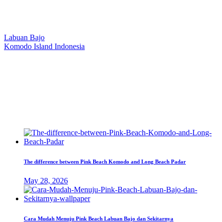
Our Location
Labuan Bajo
Komodo Island Indonesia
West Manggarai Regency
East Nusa Tenggara
E-mail
hello@kanhaliveaboard.com
WhatsApp
+62 813 9933 6333
The difference between Pink Beach Komodo and Long Beach Padar
May 28, 2026
Cara Mudah Menuju Pink Beach Labuan Bajo dan Sekitarnya