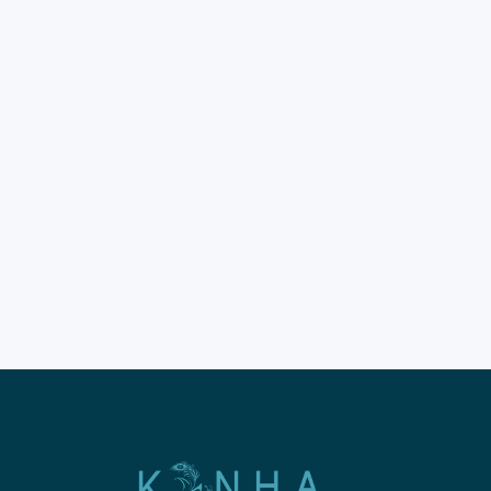
Makanan Labuan Bajo kini
menjadi incaran utama para
pecinta kuliner
dunia. Kelezatan hidangan
khas pesisir ini memberikan
sensasi rasa yang sangat unik.
Banyak wisatawan datang
mencari makanan Labuan
Bajo yang otentik dan
segar. Tahun 2026 membawa
tren kuliner baru yang
menggabungkan tradisi dan
modernitas. Kualitas
rasa makanan Labuan