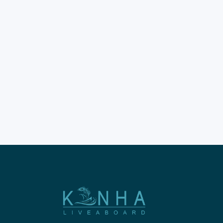
Trip Pink Beach Labuan
Bajo kini menjadi impian yang
membutuhkan perencanaan
sangat matang. Wisatawan
tahun 2026 wajib memahami
aturan baru di Taman
Nasional Komodo. Destinasi
pasir merah muda ini tetap
menjadi primata utama bagi
pelancong. Pesona gradasi air
laut dan pasir pink