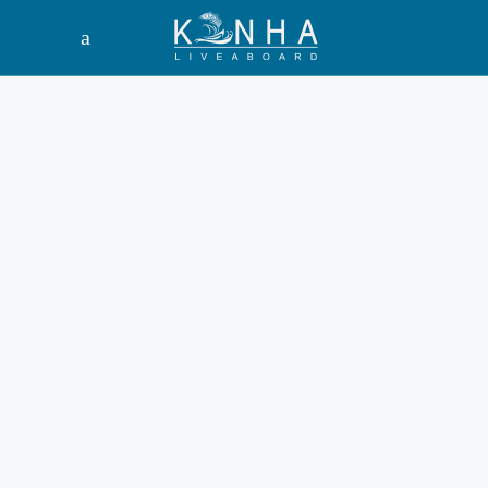
Ini Tempat Wisata
di Labuan Bajo
dengan Motor
yang Wajib
Dikunjungi 2026
Eksplorasi wisata Labuan Bajo
kini semakin populer bagi
para petualang mandiri.
Tahun 2026 menjadi