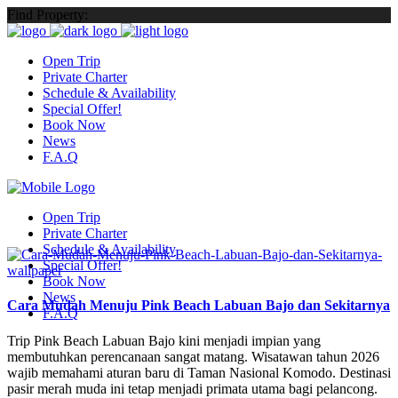
Find Property:
Open Trip
Private Charter
Schedule & Availability
Special Offer!
Book Now
News
F.A.Q
Open Trip
Private Charter
Schedule & Availability
Special Offer!
Book Now
News
Cara Mudah Menuju Pink Beach Labuan Bajo dan Sekitarnya
F.A.Q
Trip Pink Beach Labuan Bajo kini menjadi impian yang
membutuhkan perencanaan sangat matang. Wisatawan tahun 2026
wajib memahami aturan baru di Taman Nasional Komodo. Destinasi
pasir merah muda ini tetap menjadi primata utama bagi pelancong.